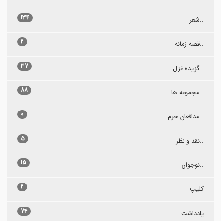
134
..شعر
2
..قصه زمانه
37
..گزیده غزل
88
..مجموعه ها
0
..مدافعان حرم
5
..نقد و نظر
15
..نوجوان
2
کلیپ
74
یادداشت