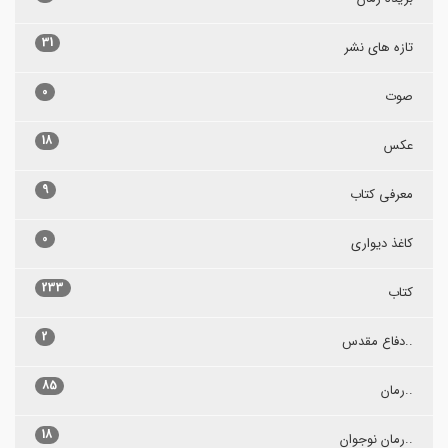
31
تازه های نشر
0
صوت
18
عکس
9
معرفی کتاب
0
کاغذ دیواری
233
کتاب
2
..دفاع مقدس
85
..رمان
18
..رمان نوجوان