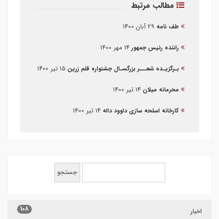
مطالب مرتبط
29 آبان 1400
طف نامه
14 مهر 1400
راننده رئیس جمهور
15 تیر 1400
بـرگزیـده شعـــر بزرگسـال جشنواره قلم زرین
14 تیر 1400
محرمانه میلان
14 تیر 1400
کارخانه اسلحه سازی داوود داله
108
اخبار