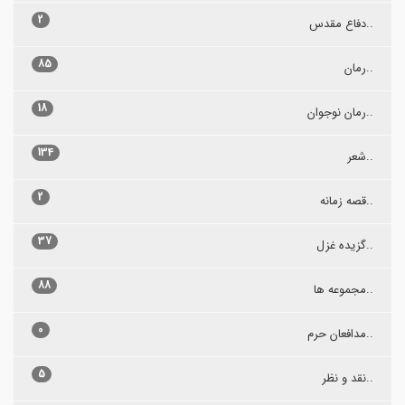
2
..دفاع مقدس
85
..رمان
18
..رمان نوجوان
134
..شعر
2
..قصه زمانه
37
..گزیده غزل
88
..مجموعه ها
0
..مدافعان حرم
5
..نقد و نظر