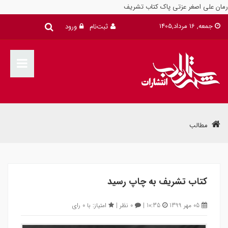
رمان علی اصغر عزتی پاک کتاب تشریف
جمعه, 16 مرداد,1405
ثبت‌نام
ورود
مطالب
کتاب تشریف به چاپ رسید
05 مهر 1399
10:35 |
0 نظر |
امتیاز: با 0 رای