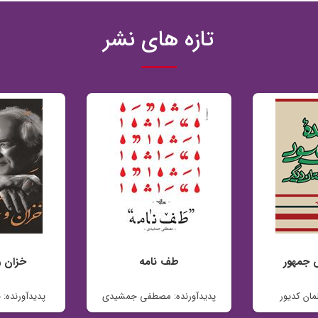
تازه های نشر
س جمهور
طف نامه
خزان و
مان کدیور
پدیدآورنده: مصطفی جمشیدی
پدیدآورنده: