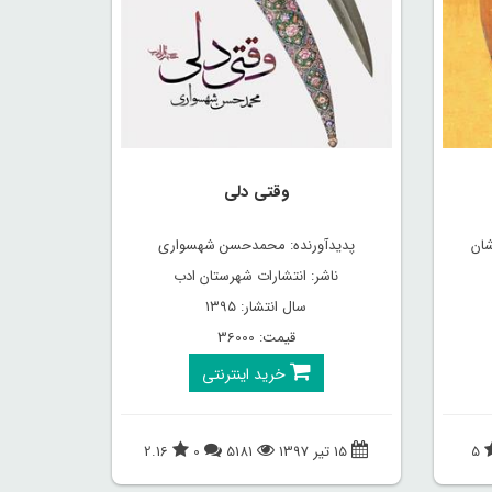
وقتی دلی
شان
پدیدآورنده: محمدحسن شهسواری
ناشر: انتشارات شهرستان ادب
سال انتشار: ۱۳۹۵
قیمت: 36000
خرید اینترنتی
5
15 تیر 1397
5181
0
2.16