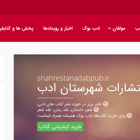
ب
مولفان
ادب بوک
اخبار و رویدادها
پخش ها و کتابفر
s
h
a
h
r
e
s
t
a
n
a
d
a
b
p
u
b
.
i
r
تشارات شهرستان ادب
ناشر برتر در حوزه نشر کتاب های ادبی
شعر، داستان، نقد رمان، نقد شعر
برای خرید کتاب‌ها، ادب بوک همیشه همراه شماست
خرید اینترنتی کتاب