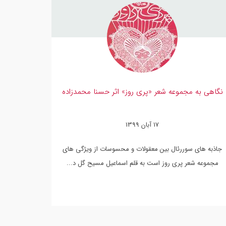
نگاهی به مجموعه شعر «پری روز» اثر حسنا محمدزاده
17 آبان 1399
جاذبه های سوررئال بین معقولات و محسوسات از ویژگی های
مجموعه شعر پری روز است به قلم اسماعیل مسیح گل د...