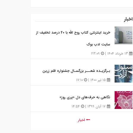
اخبار
خرید اینترنتی کتاب روح الله با 20 درصد تخفیف از
تخفیف از سای
سایت ادب بوک
13 خرداد 1404 |
13 خرداد 1404 |
23:09
ادب بوک
ادامه
بـرگزیـده شعـــر بزرگسـال جشنواره قلم زرین
15 تیر 1400 |
17:10
نگاهی به حرف‌‌های دل «پری‌ روز»
17 آبان 1399 |
14:54
اخبار