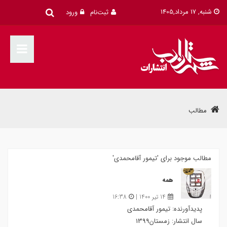
شنبه, 17 مرداد,1405
ثبت‌نام
ورود
مطالب
مطالب موجود برای 'تیمور آقامحمدی'
همه
14 تیر 1400 |
16:38
پدیدآورنده: تیمور آقامحمدی
سال انتشار: زمستان1399