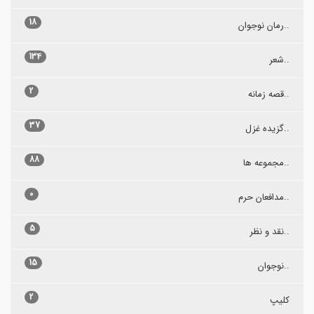
18
..رمان نوجوان
134
..شعر
2
..قصه زمانه
37
..گزیده غزل
88
..مجموعه ها
0
..مدافعان حرم
5
..نقد و نظر
15
..نوجوان
2
کلیپ