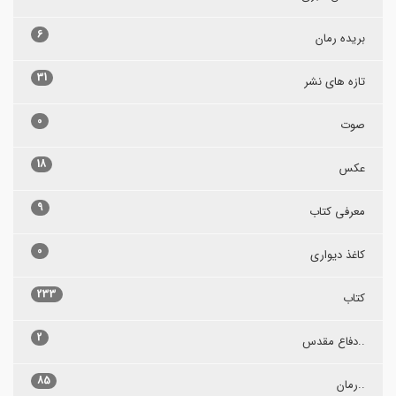
6
بریده رمان
31
تازه های نشر
0
صوت
18
عکس
9
معرفی کتاب
0
کاغذ دیواری
233
کتاب
2
..دفاع مقدس
85
..رمان