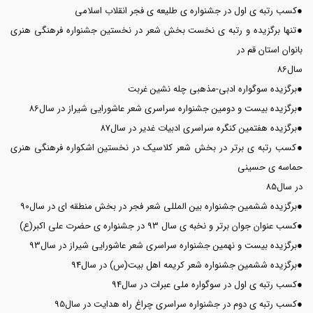
●کسب رتبه ی اول در جشنواره ی طلیعه ی فجر انقلاب اسلامی
●تنها برگزیده و رتبه ی نخست بخش شعر در نخستین جشنواره فرهنگی هنری
بانوان استان قم در
سال86
●برگزیده سوگواره ادبی-مذهبی چله نشین غربت
●برگزیده بیست و دومین جشنواره سراسری شعر عاشورایی شیراز در سال86
●برگزیده هفتمین کنگره سراسری ادبیات غدیر در سال87
●کسب رتبه ی برتر در بخش شعر کلاسیک در نخستین اشکواره فرهنگی هنری
حماسه ی حسینی
در سال85
●برگزیده ششمین جشنواره بین المللی شعر فجر در بخش منطقه ای در سال90
●کسب عنوان جوان برتر و نخبه ی سال 93 در جشنواره ی حضرت علی اکبر(ع)
●برگزیده بیست و نهمین جشنواره سراسری شعر عاشورایی شیراز در سال93
●برگزیده ششمین جشنواره شعر کریمه اهل بیت(س) در سال94
●کسب رتبه ی اول در سوگواره ملی عبرات در سال94
●کسب رتبه ی دوم در جشنواره سراسری چراغ راه هدایت در سال95