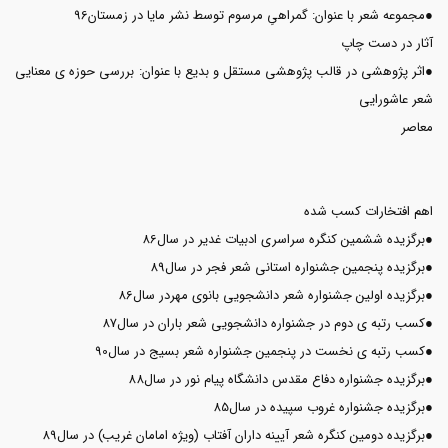
●مجموعه شعر با عنوان: گمراهیِ مرسوم توسط نشر مایا در زمستان96
آثار در دست چاپ
●اثر پژوهشی در قالب پژوهشی مستقل و بدیع با عنوان: بررسی حوزه ی معنایی
شعر عاشورایی
معاصر
اهم افتخارات کسب شده
●برگزیده ششمین کنگره سراسری ادبیات غدیر در سال86
●برگزیده پنجمین جشنواره استانی شعر فجر در سال89
●برگزیده اولین جشنواره شعر دانشجویی بانوی مهردر سال86
●کسب رتبه ی دوم در جشنواره دانشجویی شعر باران در سال87
●کسب رتبه ی نخست در پنجمین جشنواره شعر بسیج در سال90
●برگزیده جشنواره دفاع مقدس دانشگاه پیام نور در سال88
●برگزیده جشنواره غروب سپیده در سال85
●برگزیده دومین کنگره شعر آیینه داران آفتاب (ویژه امامان غریب) در سال89