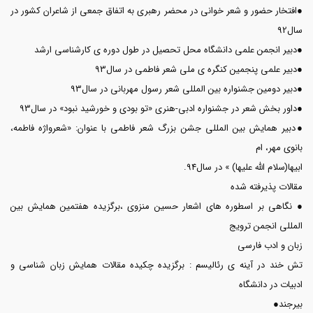
●افتخار حضور و شعر خوانی در محضر رهبری به اتفاق جمعی از شاعران کشور در
سال92
●دبیر انجمن علمی دانشگاه محل تحصیل در طول دوره ی کارشناسی ارشد
●دبیر علمی پنجمین کنگره ی ملی شعر فاطمی در سال93
●دبیر دومین جشنواره بین المللی شعر رسول مهربانی در سال93
●داور بخش شعر در جشنواره ادبی-هنری «تو بودی و خورشید نبود» در سال93
●دبیر همایش بین المللی جشن بزرگ شعر فاطمی با عنوان: «شعرواژه فاطمه،
بانوی مهر، ام
ابیها(سلام الله علیها) » در سال94.
مقالات پذیرفته شده
● نگاهی بر اسطوره های اشعار حسین منزوی ،برگزیده هفتمین همایش بین
المللی انجمن ترویج
زبان و ادب فارسی
تش خند در آینه ی رئالیسم : برگزیده چکیده مقالات همایش زبان شناسی و
ادبیات در دانشگاه
بیرجند●