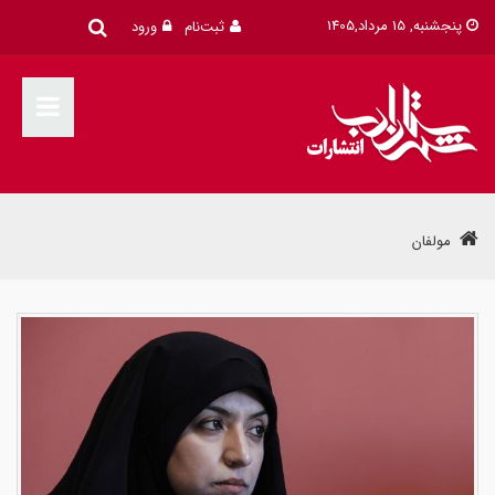
پنجشنبه, 15 مرداد,1405
ثبت‌نام
ورود
مولفان