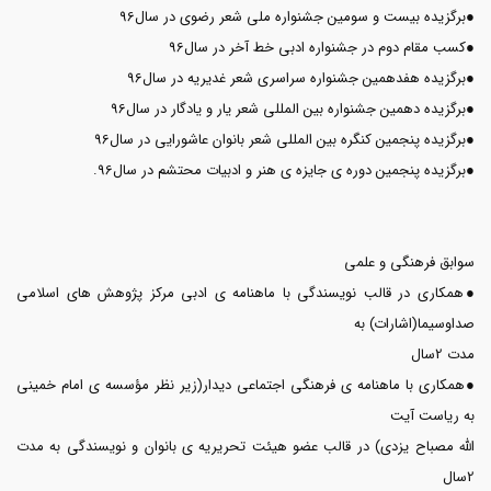
●برگزیده بیست و سومین جشنواره ملی شعر رضوی در سال96
●کسب مقام دوم در جشنواره ادبی خط آخر در سال96
●برگزیده هفدهمین جشنواره سراسری شعر غدیریه در سال96
●برگزیده دهمین جشنواره بین المللی شعر یار و یادگار در سال96
●برگزیده پنجمین کنگره بین المللی شعر بانوان عاشورایی در سال96
●برگزیده پنجمین دوره ی جایزه ی هنر و ادبیات محتشم در سال96.
سوابق فرهنگی و علمی
●همکاری در قالب نویسندگی با ماهنامه ی ادبی مرکز پژوهش های اسلامی
صداوسیما(اشارات) به
مدت 2سال
●همکاری با ماهنامه ی فرهنگی اجتماعی دیدار(زیر نظر مؤسسه ی امام خمینی
به ریاست آیت
الله مصباح یزدی) در قالب عضو هیئت تحریریه ی بانوان و نویسندگی به مدت
2سال