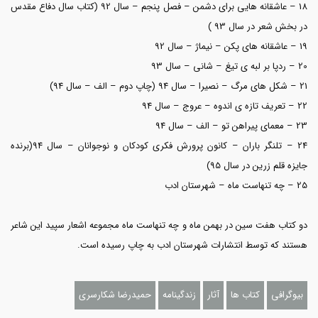
18 – عاشقانه هایی برای دشمن – فصل پنجم – سال 92 (کتاب سال دفاع مقدس
در بخش شعر در سال 93 )
19 – عاشقانه های پکن – نیماژ – سال 92
20 – ردپا بر لبه ی تیغ – شانی – سال 93
21 – شکل های مرگ – نصیرا – سال 94 (چاپ دوم – الف – سال 94)
22 – تعریف تازه ی اندوه – عروج – سال 94
23 – معمای پیراهن تو – الف – سال 94
24 – تلنگر باران – کانون پرورش فکری کودکان و نوجوانان – سال 94(برنده
جایزه قلم زرین در سال 95)
25 – چه تنهاست ماه – شهرستان ادب
دو کتاب هفت سین در بهمن ماه و چه تنهاست ماه مجموعه اشعار سپید این شاعر
هستند که توسط انتشارات شهرستان ادب به چاپ رسیده است.
بیوگرافی
کتاب ها
آثار
زندگینامه
حمیدرضا شکارسری