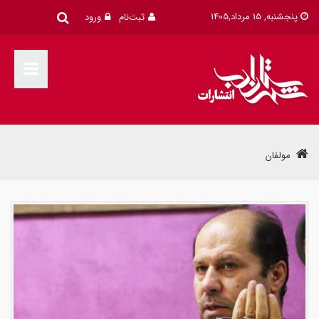
پنجشنبه, 15 مرداد,1405
ثبت‌نام
ورود
مولفان