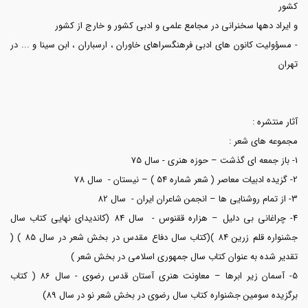
کشور
و ایراد دهها سخنرانی در مجامع علمی و ادبی کشور و خارج از کشور
- مسؤولیت کانون های ادبی فرهنگسراهای خاوران ، ارسباران ، ابن سینا و ... در
تهران
آثار منتشره :
مجموعه های شعر :
1- باز جمعه ای گذشت – حوزه هنری - سال 75
2- گزیده ادبیات معاصر ( شعر شماره 54 ) – نیستان - سال 78
3- از تمام روشنایی ها – انجمن شاعران ایران - سال 82
4- چراغانی بی دلیل – هزاره ققنوس - سال 84 (کاندیدای نهایی کتاب سال
جشنواره قلم زرین 84 )(کتاب سال دفاع مقدس در بخش شعر در سال 85 ) (
تقدیر شده به عنوان کتاب سال جمهوری اسلامی در بخش شعر )
5- آسمان زیر ابرها – معاونت هنری آستان قدس رضوی - سال 86 ( کتاب
برگزیده سومین جشنواره کتاب سال رضوی در بخش شعر نو در سال 89)