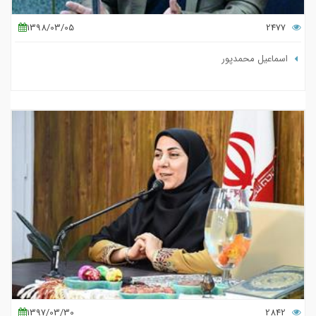
1398/03/05
2477
اسماعیل محمدپور
1397/03/30
2842