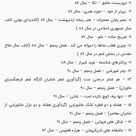
6- تروریست عاشق – تکا – سال 87
7- پیرتر از خود – حوزه هنری - سال 87
8- عصر پایان معجزات – هنر رسانه اردیبهشت – سال 87 (کاندیدای نهایی کتاب
سال جمهوری اسلامی در سال 88 )
9- ضریح ساده – علم - سال 87
10- چیزی قطب نماها را دیوانه می کند - فصل پنجم – سال 88 (کتاب سال دفاع
مقدس در بخش شعر در سال 89 )
11- پرانتزهای شکسته - نوید شیراز – سال 88
12- چتر شورشی – فصل پنجم – سال 90
13 – هر شاعر درختی ست (گردآوری شعر شاعران کارگاه شعر فرهنگسرای
خاوران) – فصل پنجم – سال 90
14 – تنها برف کوچ نکرده است – شانی – سال 91
15 – هفتاد و دو قطره اشک عاشورایی (گردآوری هفتاد و دو غزل عاشورایی از
شاعران معاصر) – فصل پنجم – سال 91
16 – شکل های فروتنی – فصل پنجم – سال 91
17 – عاشقانه های تاریکروشن – هزاره ققنوس – سال 92