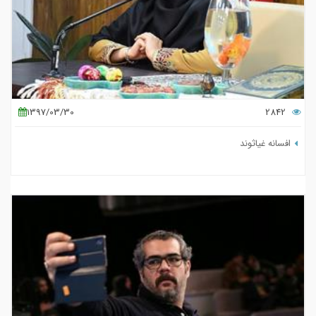
1397/03/30
2842
افسانه غیاثوند