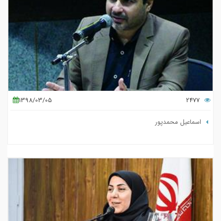
1398/03/05
2477
اسماعیل محمدپور