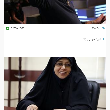
1397/03/31
2830
امید مهدی‌نژاد