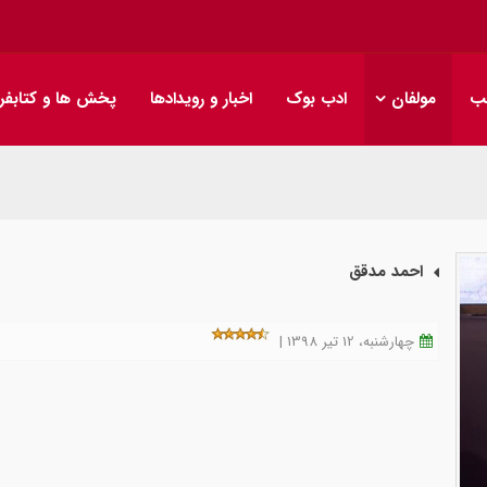
ب
مولفان
ادب بوک
اخبار و رویدادها
پخش ها و کتابفر
احمد مدقق
چهارشنبه، 12 تیر 1398 |