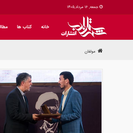
جمعه, 16 مرداد,1405
خانه
کتاب ها
مطال
مولفان