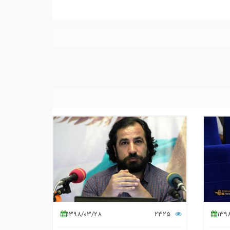
1398/03/28
2325
139