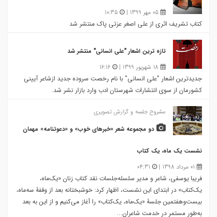
05 مهر 1399 |
10:35
کتاب تشریف اثری از علی اصغر عزتی پاک منتشر شد
تازه ترین اشعار "علی انسانی" منتشر شد
18 شهریور 1399 |
16:16
جدیدترین اشعار "علی انسانی" با نام رخصت سروده جدید ازشاعر آیینی
کشورمان از سوی انتشارات شهرستان ادب وارد بازار نشر شد.
مشروح جلسه و گزارش تصویری
دو مجموعه شعر «خبرهای خوب» و «دعوتنامه» مهمان
نشست یک ماه، یک کتاب
01 مرداد 1398 |
04:31
فریبا یوسفی، شاعر و مدیر سلسله‌جلسات نقد کتاب زنان «یک‌ماه،
یک‌کتاب» در ابتدای این نشست، اظهار کرد: خوشبختانه بعد از وقفۀ سه‌ماه،
بیست‌و‌هفتمین جلسۀ «یک‌ماه، یک‌کتاب» را آغاز می‌کنیم و از این به بعد
به‌طور مستمر در خدمت شاعران...