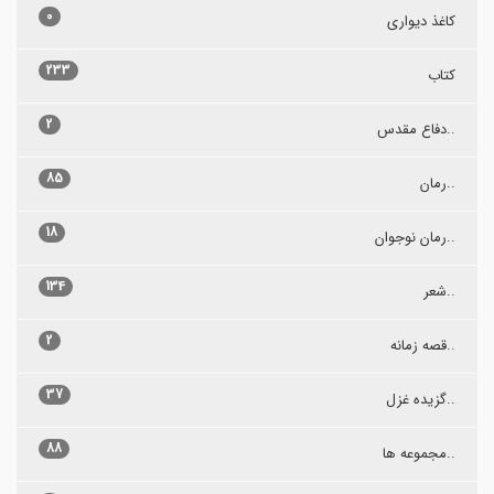
0
کاغذ دیواری
233
کتاب
2
..دفاع مقدس
85
..رمان
18
..رمان نوجوان
134
..شعر
2
..قصه زمانه
37
..گزیده غزل
88
..مجموعه ها