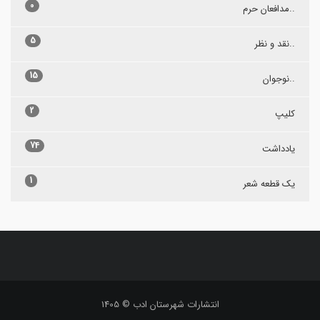
0
..مدافعان حرم
5
..نقد و نظر
15
..نوجوان
2
کلیپ
74
یادداشت
1
یک قطعه شعر
انتشارات شهرستان ادب © 1405