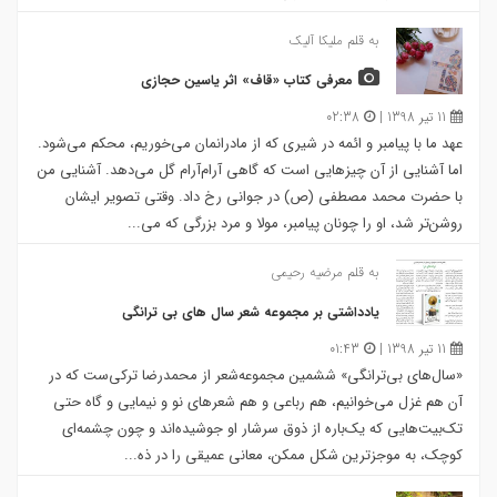
به قلم ملیکا آلیک
معرفی کتاب «قاف» اثر یاسین حجازی
11 تیر 1398 |
02:38
عهد ما با پیامبر و ائمه در شیری که از مادرانمان می‌خوریم، محکم می‌شود.
اما آشنایی از آن چیزهایی است که گاهی آرام‌آرام گل می‌دهد. آشنایی من
با حضرت محمد مصطفی (ص) در جوانی رخ داد. وقتی تصویر ایشان
روشن‌تر شد، او را چونان پیامبر، مولا و مرد بزرگی که می...
به قلم مرضیه رحیمی
یادداشتی بر مجموعه شعر سال های بی ترانگی
11 تیر 1398 |
01:43
«سال‌های بی‌ترانگی» ششمین مجموعه‌شعر از محمدرضا ترکی‌ست که در
آن هم غزل می‌خوانیم، هم رباعی و هم شعرهای نو و نیمایی و گاه حتی
تک‌بیت‌هایی که یک‌باره از ذوق سرشار او جوشیده‌اند و چون چشمه‌ای
کوچک، به موجزترین شکل ممکن، معانی عمیقی را در ذه...