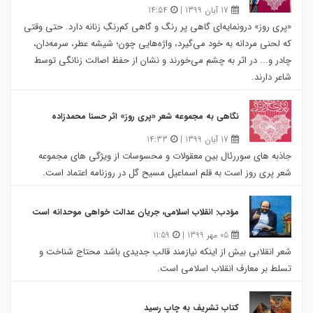
17 آبان 1399 |
14:54
«پری روز» درونمایه‌ای گاهی پر رنگ و گاهی کم‌رنگِ زنانه دارد. حتی وقتی
که لحنی مردانه به خود می‌گیرد، واژه‌هایی چون؛ شیشه عطر، سرمه‌دان،
چادر و... در اثر به چشم می‌خورند و نشان از حفظ اصالت زنانگی توسط
شاعر دارند.
نگاهی به مجموعه شعر «پری روز» اثر حسنا محمدزاده
17 آبان 1399 |
14:33
جاذبه های سوررئال بین معقولات و محسوسات از ویژگی های مجموعه
شعر پری روز است به قلم اسماعیل مسیح گل در روزنامه اعتماد است.
مؤدب: انقلاب اسلامی، جریان عدالت خواهی موحدانه است
05 مهر 1399 |
11:59
شعر انقلابی بیش از اینکه نیازمند قالب جدیدی باشد محتاج شناخت و
تسلط بر معارف انقلاب اسلامی است.
کتاب تشریف به چاپ رسید