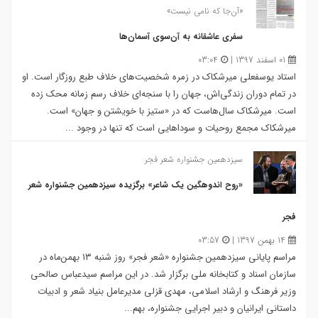
«آن‌جا که نامی نیست»
سفری عاشقانه به آن‌سوی آسما‌ن‌ها
01 اسفند 1397 |
03:04
استاد یوسفعلی میرشکاک در زمره شخصیت‌های خلاف طبع روزگار است. او
در تمام دوران زندگی‌اش، جهان را با سنجه‌ای خلاف رسم زمانه محک زده
است. میرشکاک سال‌هاست که در «ستیز با خویشتن و جهان» است.
میرشکاک مجمع روحیات و سوداهایی است که تنها در وجود ...
سیزدهمین جشنواره شعر فجر
«روح اندوهگین یک شاعر» برگزیده سیزدهمین جشنواره شعر
فجر
14 بهمن 1397 |
03:57
مراسم پایانی سیزدهمین جشنواره «شعر فجر» روز شنبه ۱۳ بهمن‌ماه در
سازمان اسناد و کتابخانه ملی برگزار شد. در این مراسم سیدعباس صالحی
وزیر فرهنگ و ارشاد اسلامی، مهدی قزلی مدیرعامل بنیاد شعر و ادبیات
داستانی ایرانیان و دبیر اجرایی جشنواره، بهم...