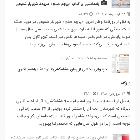
یادداشتی بر کتاب «پرچم صلح» سرودۀ شهریار شفیعی
28 اردیبهشت 1398 |
08:39
به نقل از روزنامۀ وطن امروز:‌ «پرچم صلح» شهریار شفیعی در مورد جنگ
است؛ جنگی که هنوز ادامه دارد، توی خانه‌هایی خاص، سی سال بعد از
سوت پایانش، در خس‌خس سینه‌ها نفس می‌کشد، توی تاول بدن
شیمیایی، چرک می‌کند، با حملۀ موجی‌ها به سرش می‌زند و با...
مقدمه و انتخاب: حسام آبنوس
بازخوانی بخشی از رمان «شاه‌کشی» نوشتۀ ابراهیم اکبری
دیزگاه
29 فروردین 1398 |
21:21
به نقل از قفسه (ضمیمۀ روزنامۀ جام جم): «شاه‌كشی» اثر ابراهیم اكبری
دیزگاه كه شهرستان ادب آن را منتشر كرده روایتی از 24 ساعت زندگی
شخصی است كه می‌خواهد شاه را ترور كند. سوژه داستان بكر و جالب
توجه است. زیرا در طول سال‌هایی كه محمدرضا پهلوی...
گزارش روزنامه «صبح‌نو» از انتشار کتاب شعر تازه استاد میرشکاک؛