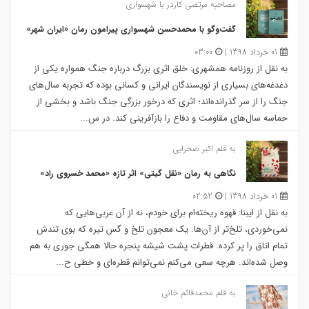
مصاحبه مرتضی کاردر با شهسواری
گفت‌وگو با محمدحسن شهسواری پیرامون رمان «ایران شهر»
01 خرداد 1398 |
03:00
به نقل از روزنامه همشهری: خلق اثری بزرگ درباره جنگ همواره یکی از
دغدغه‌های بسیاری از نویسندگان ایرانی و کسانی بوده که تجربه سال‌های
جنگ را از سر گذرانده‌اند؛ اثری که درخور بزرگی جنگ باشد و بخشی از
حماسه سال‌های مقاومت و دفاع را بازآفرینی کند. در س...
به قلم اکبر صحرایی
نگاهی به رمان «نقل گیتی» اثر تازه «محمد خسروی راد»
01 خرداد 1398 |
02:52
به نقل از ایبنا: قهوه ریخته‌ام برای خودم، نه از آن عربی‌‌هایی که
نمی‌خوردی، تلخ‌تر از آن‌ها. یک معجون تلخ و گس تیره که بوی تندش
تمام اتاق را پر کرده. قطرات پشت شیشه‌ پنجره حالا همگی جوری به هم
وصل شده‌اند. هرچه سعی می‌کنم نمی‌توانم قطره‌ای و خطی ح...
به قلم محمدقائم خانی